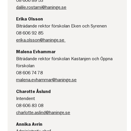
08 606 89 53
dalile.rostami@haninge.se
Erika Olsson
Biträdande rektor förskolan Eken och Syrenen
08 606 92 85
erika.olsson@haninge.se
Malena Evhammar
Biträdande rektor förskolan Kastanjen och Öppna
förskolan
08 606 74 78
malena.evhammar@haninge.se
Charotte Åslund
Intendent
08 606 83 08
charlotte.aslind@haninge.se
Annika Avrin