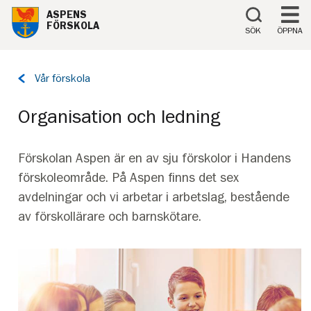
Till innehåll på sidan
ASPENS
FÖRSKOLA
SÖK
ÖPPNA
Tillbaka
Vår förskola
till
sidan:
Organisation och ledning
Förskolan Aspen är en av sju förskolor i Handens
förskoleområde. På Aspen finns det sex
avdelningar och vi arbetar i arbetslag, bestående
av förskollärare och barnskötare.