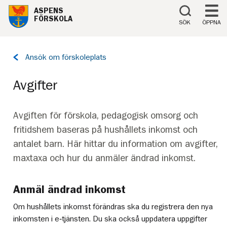
Till innehåll på sidan
ASPENS
FÖRSKOLA
SÖK
ÖPPNA
Tillbaka
Ansök om förskoleplats
till
sidan:
Avgifter
Avgiften för förskola, pedagogisk omsorg och
fritidshem baseras på hushållets inkomst och
antalet barn. Här hittar du information om avgifter,
maxtaxa och hur du anmäler ändrad inkomst.
Anmäl ändrad inkomst
Om hushållets inkomst förändras ska du registrera den nya
inkomsten i e‑tjänsten. Du ska också uppdatera uppgifter