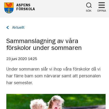
Till innehåll på sidan
ASPENS
FÖRSKOLA
SÖK
ÖPPNA
Tillbaka
Aktuellt
till
sidan:
Sammanslagning av våra
förskolor under sommaren
23 juni 2020 14:25
Under sommaren slår vi ihop våra förskolor då vi
har färre barn som närvarar samt att personalen
har semester.